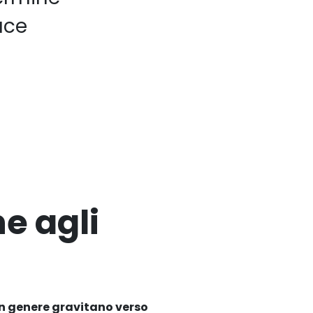
ace
e agli
 in genere gravitano verso