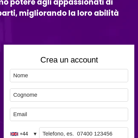
amo potere agli appassionati di
arti, migliorando la loro abilità