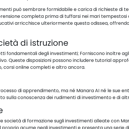
timenti può sembrare formidabile e carica di richieste di
ensione completa prima di tuffarsi nei mari tempestosi 
ucativi arricchisce ulteriormente questa odissea, offrendo
ietà di istruzione
ncetti fondamentali degli investimenti; Forniscono inoltre agl
tivo. Queste disposizioni possono includere tutorial approf
to, corsi online completi e altro ancora.
processo di apprendimento, ma né Manara AI né le sue enti
o sulla conoscenza dei rudimenti di investimento e di altr
e
e società di formazione sugli investimenti alleate con Ma
l proprio acume negli investimenti e presenta una serie di