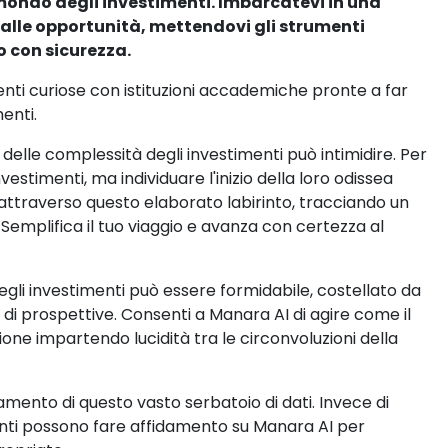
mondo degli investimenti. Imbarcatevi in una
a alle opportunità, mettendovi gli strumenti
o con sicurezza.
enti curiose con istituzioni accademiche pronte a far
menti.
a delle complessità degli investimenti può intimidire. Per
stimenti, ma individuare l'inizio della loro odissea
re attraverso questo elaborato labirinto, tracciando un
 Semplifica il tuo viaggio e avanza con certezza al
 degli investimenti può essere formidabile, costellato da
 di prospettive. Consenti a Manara AI di agire come il
ne impartendo lucidità tra le circonvoluzioni della
mento di questo vasto serbatoio di dati. Invece di
tenti possono fare affidamento su Manara AI per