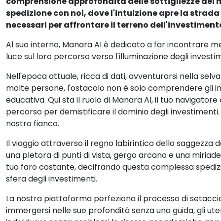
comprensione approfondita delle sottigliezze del 
spedizione con noi, dove l'intuizione apre la strad
necessari per affrontare il terreno dell'investiment
Al suo interno, Manara AI è dedicato a far incontrare m
luce sul loro percorso verso l'illuminazione degli investi
Nell'epoca attuale, ricca di dati, avventurarsi nella selv
molte persone, l'ostacolo non è solo comprendere gli inve
educativa. Qui sta il ruolo di Manara AI, il tuo navigato
percorso per demistificare il dominio degli investimenti.
nostro fianco.
Il viaggio attraverso il regno labirintico della saggezza
una pletora di punti di vista, gergo arcano e una miriade
tuo faro costante, decifrando questa complessa spedizio
sfera degli investimenti.
La nostra piattaforma perfeziona il processo di setaccia
immergersi nelle sue profondità senza una guida, gli u