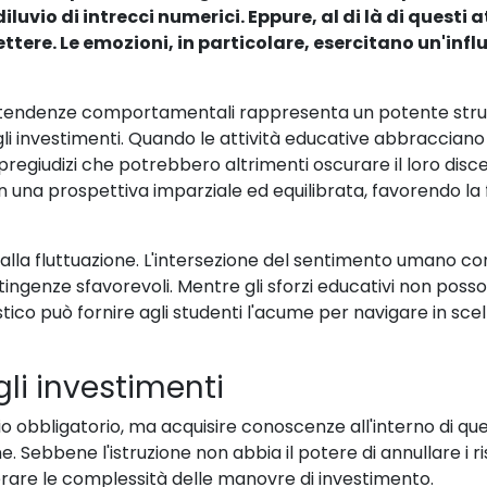
 diluvio di intrecci numerici. Eppure, al di là di questi
iflettere. Le emozioni, in particolare, esercitano un'inf
 le tendenze comportamentali rappresenta un potente str
li investimenti. Quando le attività educative abbracciano 
 pregiudizi che potrebbero altrimenti oscurare il loro disc
n una prospettiva imparziale ed equilibrata, favorendo la 
e alla fluttuazione. L'intersezione del sentimento umano c
tingenze sfavorevoli. Mentre gli sforzi educativi non poss
istico può fornire agli studenti l'acume per navigare in sc
li investimenti
o obbligatorio, ma acquisire conoscenze all'interno di ques
bbene l'istruzione non abbia il potere di annullare i risch
erare le complessità delle manovre di investimento.