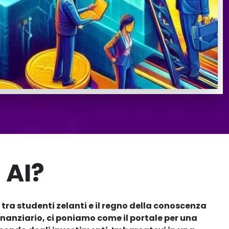
 AI?
tra studenti zelanti e il regno della conoscenza
finanziario, ci poniamo come il portale per una