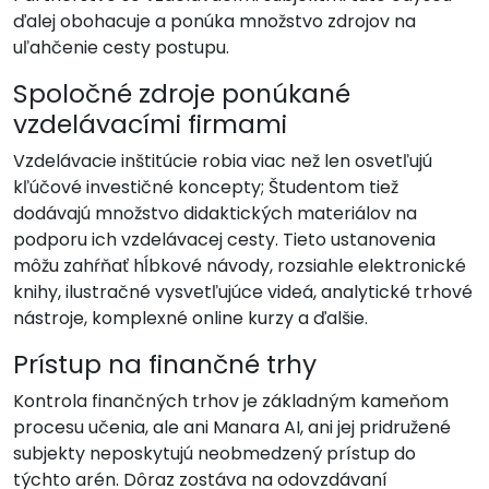
ďalej obohacuje a ponúka množstvo zdrojov na
uľahčenie cesty postupu.
Spoločné zdroje ponúkané
vzdelávacími firmami
Vzdelávacie inštitúcie robia viac než len osvetľujú
kľúčové investičné koncepty; Študentom tiež
dodávajú množstvo didaktických materiálov na
podporu ich vzdelávacej cesty. Tieto ustanovenia
môžu zahŕňať hĺbkové návody, rozsiahle elektronické
knihy, ilustračné vysvetľujúce videá, analytické trhové
nástroje, komplexné online kurzy a ďalšie.
Prístup na finančné trhy
Kontrola finančných trhov je základným kameňom
procesu učenia, ale ani Manara AI, ani jej pridružené
subjekty neposkytujú neobmedzený prístup do
týchto arén. Dôraz zostáva na odovzdávaní