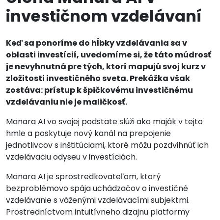
investičnom vzdelávaní
Keď sa ponoríme do hĺbky vzdelávania sa v
oblasti investícií, uvedomíme si, že táto múdrosť
je nevyhnutná pre tých, ktorí mapujú svoj kurz v
zložitosti investičného sveta. Prekážka však
zostáva: prístup k špičkovému investičnému
vzdelávaniu nie je maličkosť.
Manara AI vo svojej podstate slúži ako maják v tejto
hmle a poskytuje nový kanál na prepojenie
jednotlivcov s inštitúciami, ktoré môžu pozdvihnúť ich
vzdelávaciu odyseu v investíciách.
Manara AI je sprostredkovateľom, ktorý
bezproblémovo spája uchádzačov o investičné
vzdelávanie s váženými vzdelávacími subjektmi.
Prostredníctvom intuitívneho dizajnu platformy