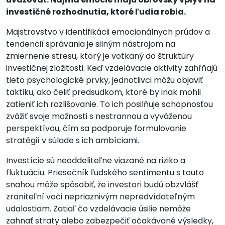
investičné rozhodnutia, ktoré ľudia robia.
Majstrovstvo v identifikácii emocionálnych prúdov a
tendencií správania je silným nástrojom na
zmiernenie stresu, ktorý je votkaný do štruktúry
investičnej zložitosti. Keď vzdelávacie aktivity zahŕňajú
tieto psychologické prvky, jednotlivci môžu objaviť
taktiku, ako čeliť predsudkom, ktoré by inak mohli
zatieniť ich rozlišovanie. To ich posilňuje schopnosťou
zvážiť svoje možnosti s nestrannou a vyváženou
perspektívou, čím sa podporuje formulovanie
stratégií v súlade s ich ambíciami.
Investície sú neoddeliteľne viazané na riziko a
fluktuáciu. Priesečník ľudského sentimentu s touto
snahou môže spôsobiť, že investori budú obzvlášť
zraniteľní voči nepriaznivým nepredvídateľným
udalostiam. Zatiaľ čo vzdelávacie úsilie nemôže
zahnať straty alebo zabezpečiť očakávané výsledky,