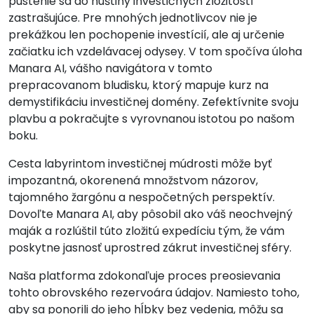
pustenie sa do húštiny investičných zložitostí
zastrašujúce. Pre mnohých jednotlivcov nie je
prekážkou len pochopenie investícií, ale aj určenie
začiatku ich vzdelávacej odysey. V tom spočíva úloha
Manara AI, vášho navigátora v tomto
prepracovanom bludisku, ktorý mapuje kurz na
demystifikáciu investičnej domény. Zefektívnite svoju
plavbu a pokračujte s vyrovnanou istotou po našom
boku.
Cesta labyrintom investičnej múdrosti môže byť
impozantná, okorenená množstvom názorov,
tajomného žargónu a nespočetných perspektív.
Dovoľte Manara AI, aby pôsobil ako váš neochvejný
maják a rozlúštil túto zložitú expedíciu tým, že vám
poskytne jasnosť uprostred zákrut investičnej sféry.
Naša platforma zdokonaľuje proces preosievania
tohto obrovského rezervoára údajov. Namiesto toho,
aby sa ponorili do jeho hĺbky bez vedenia, môžu sa