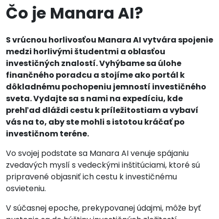
Čo je Manara AI?
S vrúcnou horlivosťou Manara AI vytvára spojenie
medzi horlivými študentmi a oblasťou
investičných znalostí. Vyhýbame sa úlohe
finančného poradcu a stojíme ako portál k
dôkladnému pochopeniu jemností investičného
sveta. Vydajte sa s nami na expedíciu, kde
prehľad dláždi cestu k príležitostiam a vybaví
vás na to, aby ste mohli s istotou kráčať po
investičnom teréne.
Vo svojej podstate sa Manara AI venuje spájaniu
zvedavých myslí s vedeckými inštitúciami, ktoré sú
pripravené objasniť ich cestu k investičnému
osvieteniu.
V súčasnej epoche, prekypovanej údajmi, môže byť