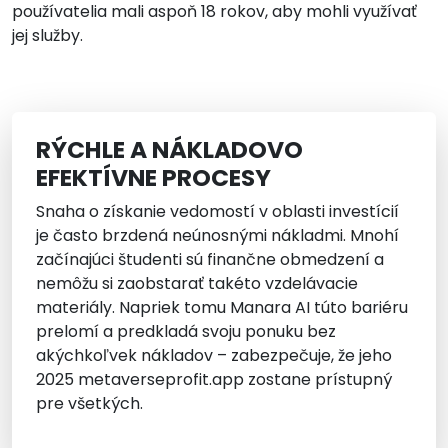
používatelia mali aspoň 18 rokov, aby mohli využívať
jej služby.
RÝCHLE A NÁKLADOVO
EFEKTÍVNE PROCESY
Snaha o získanie vedomostí v oblasti investícií
je často brzdená neúnosnými nákladmi. Mnohí
začínajúci študenti sú finančne obmedzení a
nemôžu si zaobstarať takéto vzdelávacie
materiály. Napriek tomu Manara AI túto bariéru
prelomí a predkladá svoju ponuku bez
akýchkoľvek nákladov – zabezpečuje, že jeho
2025 metaverseprofit.app zostane prístupný
pre všetkých.