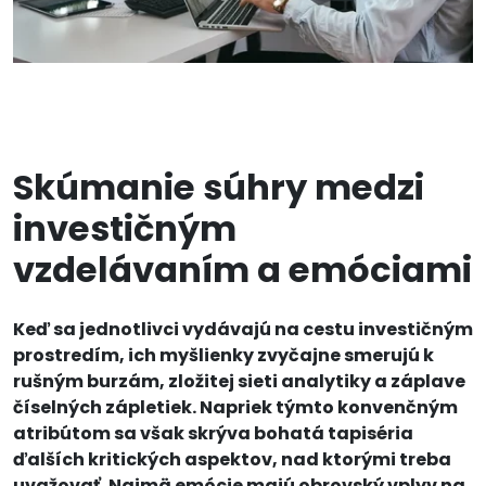
Skúmanie súhry medzi
investičným
vzdelávaním a emóciami
Keď sa jednotlivci vydávajú na cestu investičným
prostredím, ich myšlienky zvyčajne smerujú k
rušným burzám, zložitej sieti analytiky a záplave
číselných zápletiek. Napriek týmto konvenčným
atribútom sa však skrýva bohatá tapiséria
ďalších kritických aspektov, nad ktorými treba
uvažovať. Najmä emócie majú obrovský vplyv na