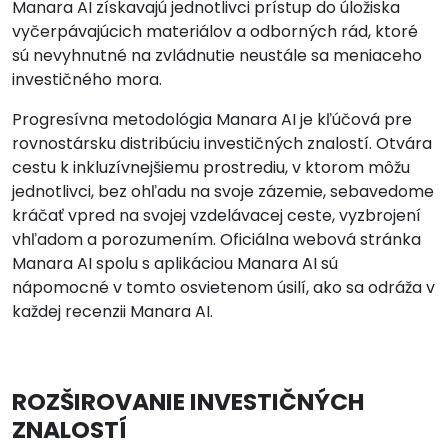
Manara AI získavajú jednotlivci prístup do úložiska
vyčerpávajúcich materiálov a odborných rád, ktoré
sú nevyhnutné na zvládnutie neustále sa meniaceho
investičného mora.
Progresívna metodológia Manara AI je kľúčová pre
rovnostársku distribúciu investičných znalostí. Otvára
cestu k inkluzívnejšiemu prostrediu, v ktorom môžu
jednotlivci, bez ohľadu na svoje zázemie, sebavedome
kráčať vpred na svojej vzdelávacej ceste, vyzbrojení
vhľadom a porozumením. Oficiálna webová stránka
Manara AI spolu s aplikáciou Manara AI sú
nápomocné v tomto osvietenom úsilí, ako sa odráža v
každej recenzii Manara AI.
ROZŠIROVANIE INVESTIČNÝCH
ZNALOSTÍ