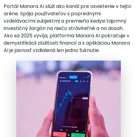
Portál Manara AI slúži ako kanál pre osvietenie v tejto
aréne. Spája používateľov s poprednými
vzdelávacími subjektmi a premieňa kedysi tajomný
investičný žargón na niečo stráviteľné a na dosah.
Ako sa 2025 vyvíja, platforma Manara AI pokračuje v
demystifikácii zložitosti financií a s aplikáciou Manara
AI je jasnosť vzdialená len jedno ťuknutie.