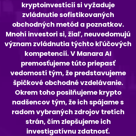
kryptoinvestícií si vyžaduje
zvládnutie sofistikovaných
obchodných metód a poznatkov.
Mnohí investori si, žiaľ, neuvedomujú
význam zvládnutia týchto kľúčových
kompetencií. V Manara AI
premosťujeme túto priepasť
vedomostí tým, že predstavujeme
špičkové obchodné vzdelávanie.
Okrem toho posilňujeme krypto
nadšencov tým, že ich spájame s
radom vybraných zdrojov tretích
strán, čím zlepšujeme ich
investigatívnu zdatnosť.