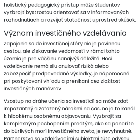
holistický pedagogický prístup môže študentov
vyzbrojiť bystrosťou orientovať sa v informovaných
rozhodnutiach a rozvíjať statočnosť uprostred skúšok.
Význam investičného vzdelávania
Zapojenie sa do investičnej sféry nie je povinnou
cestou, ale získavanie vedomostí v rámci tohto
územia je pre väčšinu nanajvýš dôležité. Hoci
vzdelávanie nemá silu anulovať riziká alebo
zabezpečiť predpovedané výsledky, je nápomocné
pri poskytovaní vhľadu a prenikaní cez zložitosť
investičných manévrov.
Vzostup na dráhe učenia sa investícií sa môže zdať
impozantný a zaťažený nárokmi na čas, no je to kanál
k hlbokému osobnému objavovaniu. Vyzbrojiť sa
komplexným pochopením predtým, ako sa ponoríte
do búrlivých morí investičného sveta, je nevyhnutné.
Partnerstvo so vzdelávacími subjektmi túto odyseu