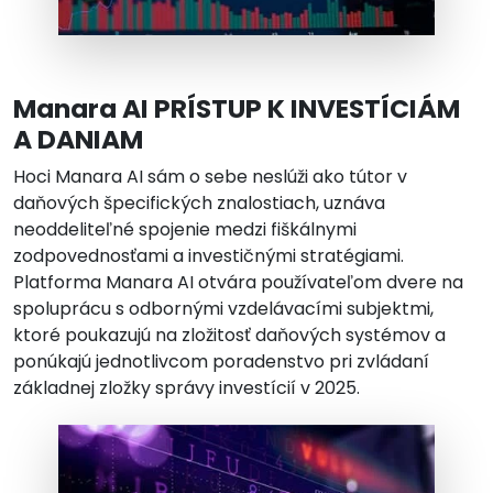
Manara AI PRÍSTUP K INVESTÍCIÁM
A DANIAM
Hoci Manara AI sám o sebe neslúži ako tútor v
daňových špecifických znalostiach, uznáva
neoddeliteľné spojenie medzi fiškálnymi
zodpovednosťami a investičnými stratégiami.
Platforma Manara AI otvára používateľom dvere na
spoluprácu s odbornými vzdelávacími subjektmi,
ktoré poukazujú na zložitosť daňových systémov a
ponúkajú jednotlivcom poradenstvo pri zvládaní
základnej zložky správy investícií v 2025.