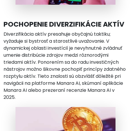
POCHOPENIE DIVERZIFIKÁCIE AKTÍV
Diverzifikácia aktív presahuje obyčajnú taktiku;
vyžaduje si bystrosť a starostlivé uvažovanie. V
dynamickej oblasti investícií je nevyhnutné zvládnuť
umenie distribúcie zdrojov medzi rôznorodými
triedami aktív. Ponorením sa do radu investičných
nástrojov možno šikovne pochopiť princípy zdatného
rozptylu aktív. Tieto znalosti sú obzvlášť dôležité pri
navigácii na platforme Manara AI, skúmaní aplikácie
Manara AI alebo prezeraní recenzie Manara AI v
2025.