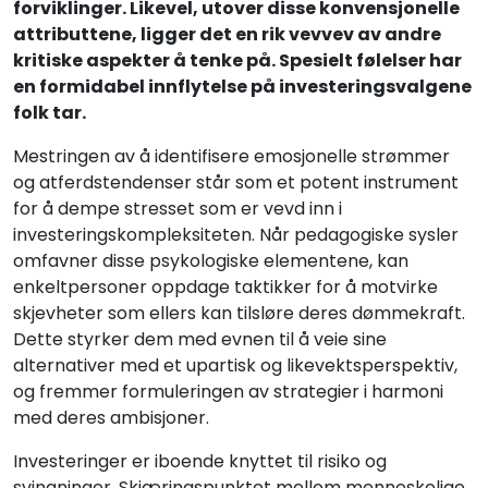
forviklinger. Likevel, utover disse konvensjonelle
attributtene, ligger det en rik vevvev av andre
kritiske aspekter å tenke på. Spesielt følelser har
en formidabel innflytelse på investeringsvalgene
folk tar.
Mestringen av å identifisere emosjonelle strømmer
og atferdstendenser står som et potent instrument
for å dempe stresset som er vevd inn i
investeringskompleksiteten. Når pedagogiske sysler
omfavner disse psykologiske elementene, kan
enkeltpersoner oppdage taktikker for å motvirke
skjevheter som ellers kan tilsløre deres dømmekraft.
Dette styrker dem med evnen til å veie sine
alternativer med et upartisk og likevektsperspektiv,
og fremmer formuleringen av strategier i harmoni
med deres ambisjoner.
Investeringer er iboende knyttet til risiko og
svingninger. Skjæringspunktet mellom menneskelige