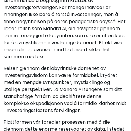
skremmende å begi seg inn i krattet av
investeringsforviklinger. For mange individer er
hindringen ikke bare å forstå investeringer, men å
finne begynnelsen på deres pedagogiske odyssé. Her
ligger rollen som Manara AI, din navigatør gjennom
denne forseggjorte labyrinten, som staker ut en kurs
for å avmystifisere investeringsdomenet. Effektiviser
reisen din og avanser med balansert sikkerhet
sammen med oss.
Reisen gjennom det labyrintiske domenet av
investeringsvisdom kan være formidabel, krydret
med en mengde synspunkter, mystisk lingo og
utallige perspektiver. La Manara AI fungere som ditt
standhaftige fyrtårn, og dechiffrere denne
komplekse ekspedisjonen ved å formidle klarhet midt
i investeringssfærens forviklinger.
Plattformen vår foredler prosessen med å sile
gjennom dette enorme reservoaret av data. I stedet