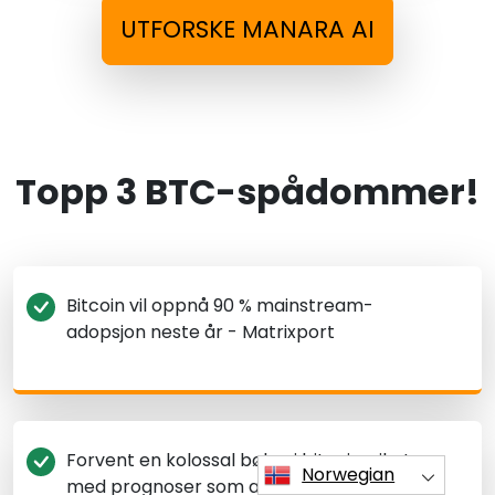
UTFORSKE MANARA AI
Topp 3 BTC-spådommer!
Bitcoin vil oppnå 90 % mainstream-
adopsjon neste år - Matrixport
Forvent en kolossal bølge i bitcoin-riket,
Norwegian
med prognoser som antyder en