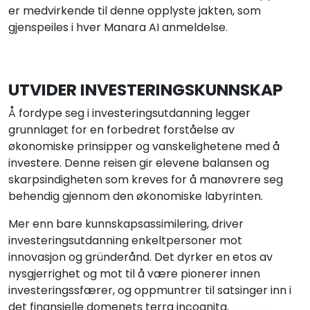
er medvirkende til denne opplyste jakten, som
gjenspeiles i hver Manara AI anmeldelse.
UTVIDER INVESTERINGSKUNNSKAP
Å fordype seg i investeringsutdanning legger
grunnlaget for en forbedret forståelse av
økonomiske prinsipper og vanskelighetene med å
investere. Denne reisen gir elevene balansen og
skarpsindigheten som kreves for å manøvrere seg
behendig gjennom den økonomiske labyrinten.
Mer enn bare kunnskapsassimilering, driver
investeringsutdanning enkeltpersoner mot
innovasjon og gründerånd. Det dyrker en etos av
nysgjerrighet og mot til å være pionerer innen
investeringssfærer, og oppmuntrer til satsinger inn i
det finansielle domenets terra incognita.