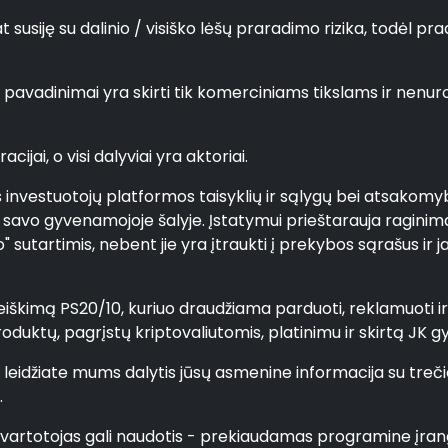
usiję su dalinio / visiško lėšų praradimo rizika, todėl pradin
iai pavadinimai yra skirti tik komerciniams tikslams ir ne
cijai, o visi dalyviai yra aktoriai.
es investuotojų platformos taisyklių ir sąlygų bei atsakomy
s savo gyvenamojoje šalyje. Įstatymui prieštarauja raginima
 sutartimis, nebent jie yra įtraukti į prekybos sąrašus ir 
škimą PS20/10, kuriuo draudžiama parduoti, reklamuoti ir pl
produktų, pagrįstų kriptovaliutomis, platinimu ir skirtą JK
r leidžiate mums dalytis jūsų asmenine informacija su treč
.
 / vartotojas gali naudotis - prekiaudamas programine į