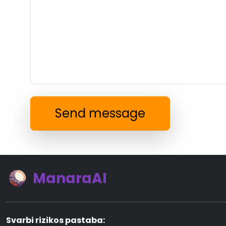
Send message
ManaraAI
Svarbi rizikos pastaba: