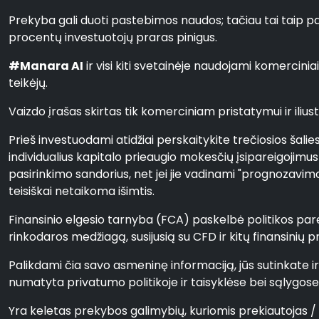
Prekyba gali duoti pastebimos naudos; tačiau tai taip pat s
procentų investuotojų praras pinigus.
#Manara AI
ir visi kiti svetainėje naudojami komercin
teikėjų.
Vaizdo įrašas skirtas tik komerciniam pristatymui ir iliustra
Prieš investuodami atidžiai perskaitykite trečiosios šali
individualius kapitalo prieaugio mokesčių įsipareigojimu
pasirinkimo sandorius, net jei jie vadinami "prognozavimo"
teisiškai netaikoma išimtis.
Finansinio elgesio tarnyba (FCA) paskelbė politikos parei
rinkodaros medžiagą, susijusią su CFD ir kitų finansinių 
Palikdami čia savo asmeninę informaciją, jūs sutinkate i
numatyta privatumo politikoje ir taisyklėse bei sąlygose
Yra keletas prekybos galimybių, kuriomis prekiautojas