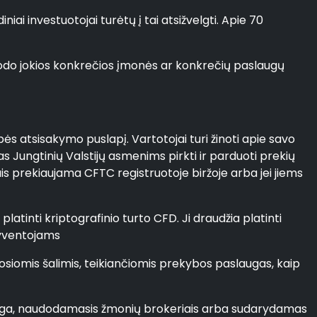
iai investuotojai turėtų į tai atsižvelgti. Apie 70
nurodo jokios konkrečios įmonės ar konkrečių paslaugų
bės atsisakymo puslapį. Vartotojai turi žinoti apie savo
s Jungtinių Valstijų asmenims pirkti ir parduoti prekių
jais prekiaujama CFTC registruotoje biržoje arba jei jiems
atinti kriptografinio turto CFD. Ji draudžia platinti
 gyventojams
iosiomis šalimis, teikiančiomis prekybos paslaugas, kaip
ranga, naudodamasis žmonių brokeriais arba sudarydamas