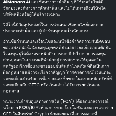
#Manara AI
และชื่อทางการค้าอื่น ๆ ที่ใช้บนเว็บไซต์มี
วัตถุประสงค์ทางการค้าเท่านั้น และไม่ได้หมายถึงบริษัทใด
บริษัทหนึ่งหรือผู้ให้บริการเฉพาะ
วิดีโอนี้มีวัตถุประสงค์ในการนําเสนอเชิงพาณิชย์และภาพ
ประกอบเท่านั้น และผู้เข้าร่วมทุกคนเป็นนักแสดง
อ่านข้อกําหนดและเงื่อนไขและหน้าข้อจํากัดความรับผิดชอบ
ของแพลตฟอร์มนักลงทุนบุคคลที่สามอย่างละเอียดก่อนตัดสิน
ใจลงทุน ผู้ใช้ต้องตระหนักถึงภาระภาษีกําไรจากการลงทุน
ส่วนบุคคลในประเทศที่พํานักอยู่ การชักชวนให้บุคคลใน
สหรัฐอเมริกาซื้อและขายออปชั่นสินค้าโภคภัณฑ์ถือเป็นการ
ผิดกฎหมาย แม้ว่าจะเรียกว่าสัญญา 'การคาดการณ์' เว้นแต่จะ
จดทะเบียนสําหรับการซื้อขายและซื้อขายในตลาดหลักทรัพย์ที่
จดทะเบียนกับ CFTC หรือเว้นแต่จะได้รับการยกเว้นตาม
กฎหมาย
หน่วยงานกํากับดูแลทางการเงิน ('FCA') ได้ออกแถลงการณ์
นโยบาย PS20/10 ซึ่งห้ามการขาย โปรโมชั่น และการแจกจ่าย
CFD ในสินทรัพย์ Crypto ห้ามเผยแพร่สื่อการตลาดที่