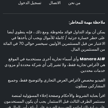
من نحن
الاتصال
تسجيل الدخول
ملاحظة مهمة للمخاطر:
يمكن أن يولد التداول فوائد ملحوظة. ومع ذلك ، فإنه ينطوي أيضا
على خطر خسارة جزئية / كاملة للأموال ويجب أن يأخذها في
الاعتبار من قبل المستثمرين الأوليين. سيخسر حوالي 70 في المائة
من المستثمرين المال.
#Manara AI
وأي أسماء تجارية أخرى مستخدمة في الموقع
هي لأغراض تجارية فقط، ولا تشير إلى أي شركة محددة أو مزودي
خدمات محددين.
الفيديو مخصص لأغراض العرض التجاري والتوضيح فقط، وجميع
المشاركين ممثلون.
اقرأ بعناية الشروط والأحكام وصفحة إخلاء المسؤولية لمنصة
مستثمر الطرف الثالث قبل الاستثمار. يجب أن يكون المستخدمون
على دراية بالتزاماتهم الضريبية الفردية على أرباح رأس المال في