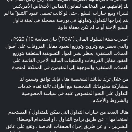
بلد إقامتهم. من المخالف للقانون التماس الأشخاص الأمريكيين
لشراء وبيع خيارات السلع ، حتى لو كانت تسمى عقود "التنبؤ" ما لم
يتم إدراجها للتداول وتداولها في بورصة مسجلة في لجنة تداول
السلع الآجلة أو ما لم تكن معفاة قانونا.
أصدرت هيئة السلوك المالي ("FCA") بيان سياسة PS20 / 10 ،
والذي يحظر بيع وترويج وتوزيع العقود مقابل الفروقات على أصول
العملات المشفرة. يحظر نشر المواد التسويقية المتعلقة بتوزيع
العقود مقابل الفروقات والمنتجات المالية الأخرى القائمة على
العملات المشفرة والموجهة إلى المقيمين في المملكة المتحدة
من خلال ترك بياناتك الشخصية هنا ، فإنك توافق وتسمح لنا
بمشاركة معلوماتك الشخصية مع أطراف ثالثة تقدم خدمات
التداول على النحو المنصوص عليه في سياسة الخصوصية
والشروط والأحكام.
هناك العديد من خيارات التداول التي يمكن للمتداول / المستخدم
استخدامها - عن طريق برامج التداول ، أو استخدام الوسطاء
البشريين ، أو عن طريق إجراء الصفقات الخاصة ، وتقع على عاتق