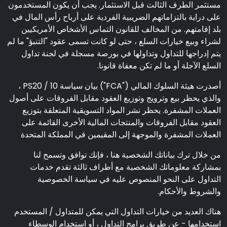
مستثمر الطرف الثالث قبل الاستثمار. يجب أن يكون المستخدمون
على دراية بالتزاماتهم الضريبية الفردية على أرباح رأس المال في
بلد إقامتهم. من المخالف للقانون التماس الأشخاص الأمريكيين
لشراء وبيع خيارات السلع ، حتى لو كانت تسمى عقود "التنبؤ" ما لم
يتم إدراجها للتداول وتداولها في بورصة مسجلة في لجنة تداول
السلع الآجلة أو ما لم تكن معفاة قانونا.
أصدرت هيئة السلوك المالي ("FCA") بيان سياسة PS20 / 10 ،
والذي يحظر بيع وترويج وتوزيع العقود مقابل الفروقات على أصول
العملات المشفرة. يحظر نشر المواد التسويقية المتعلقة بتوزيع
العقود مقابل الفروقات والمنتجات المالية الأخرى القائمة على
العملات المشفرة والموجهة إلى المقيمين في المملكة المتحدة
من خلال ترك بياناتك الشخصية هنا ، فإنك توافق وتسمح لنا
بمشاركة معلوماتك الشخصية مع أطراف ثالثة تقدم خدمات
التداول على النحو المنصوص عليه في سياسة الخصوصية
والشروط والأحكام.
هناك العديد من خيارات التداول التي يمكن للمتداول / المستخدم
استخدامها - عن طريق برامج التداول ، أو استخدام الوسطاء